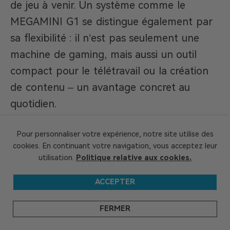
de jeu à venir. Un système comme le
MEGAMINI G1 se distingue également par
sa flexibilité : il n’est pas seulement une
machine de gaming, mais aussi un outil
compact pour le télétravail ou la création
de contenu – un avantage concret au
quotidien.
Pour personnaliser votre expérience, notre site utilise des
Geekom
cookies. En continuant votre navigation, vous acceptez leur
GEEKOM a établi son siège de recherche et
utilisation.
Politique relative aux cookies.
développement à Taïwan et possède plusieurs
filiales dans de nombreux pays à travers le
ACCEPTER
monde. Les membres de notre équipe centrale
sont les piliers techniques ayant déjà travaillé
FERMER
chez Inventec, Quanta et d'autres entreprises
renommées. Nous possédons des capacités