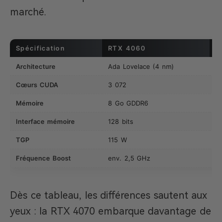
marché.
Spécification
RTX 4060
R
Architecture
Ada Lovelace (4 nm)
A
Cœurs CUDA
3 072
5
Mémoire
8 Go GDDR6
1
Interface mémoire
128 bits
19
TGP
115 W
2
Fréquence Boost
env. 2,5 GHz
e
Dès ce tableau, les différences sautent aux
yeux : la RTX 4070 embarque davantage de