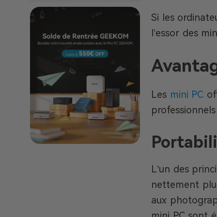
Si les ordinat
l’essor des min
Avantag
Les
mini PC
of
professionnels
Portabil
L’un des princ
nettement plus
aux photograph
mini PC sont 