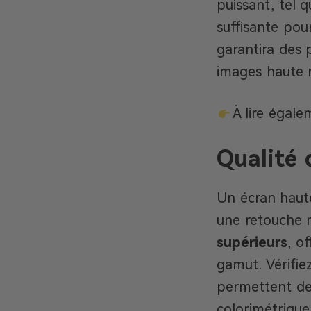
puissant, tel q
suffisante pou
garantira des p
images haute 
À lire égale
Qualité 
Un écran haute
une retouche 
supérieurs
, o
gamut. Vérifi
permettent de
colorimétrique