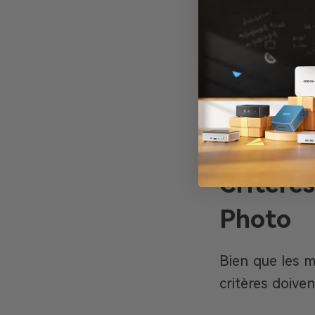
Esthétiq
Les mini PC ne
esthétique aux
environnement 
atmosphère pro
disponible est 
Critère
Photo
Bien que les m
critères doiven