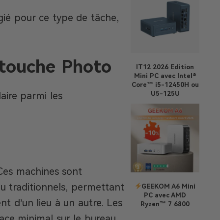
égié pour ce type de tâche,
etouche Photo
IT12 2026 Edition
Mini PC avec Intel®
Core™ i5-12450H ou
U5-125U
aire parmi les
 Ces machines sont
u traditionnels, permettant
GEEKOM A6 Mini
PC avec AMD
t d’un lieu à un autre. Les
Ryzen™ 7 6800
ce minimal sur le bureau,