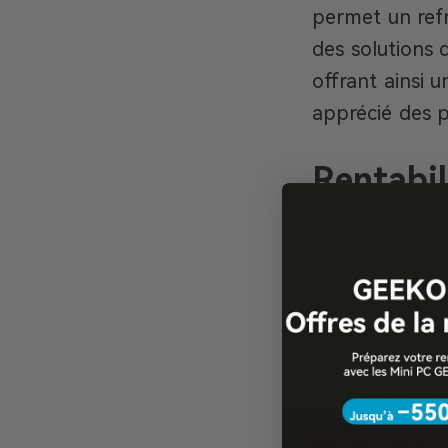
permet un refr
des solutions d
offrant ainsi 
apprécié des p
Rentabil
Comparés aux o
représentent s
performance si
pour les perso
À lire égale