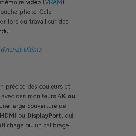
 mémoire vidéo (
VRAM
)
touche photo. Cela
r lors du travail sur des
ndu.
 d’Achat Ultime
n précise des couleurs et
s avec des moniteurs
4K ou
 une large couverture de
HDMI
ou
DisplayPort
, qui
ffichage ou un calibrage