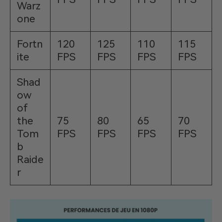
Warz
one
Fortn
120
125
110
115
ite
FPS
FPS
FPS
FPS
Shad
ow
of
the
75
80
65
70
Tom
FPS
FPS
FPS
FPS
b
Raide
r