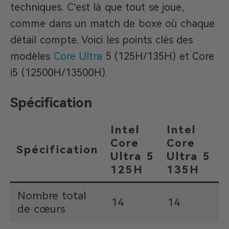
techniques. C’est là que tout se joue,
comme dans un match de boxe où chaque
détail compte. Voici les points clés des
modèles
Core Ultra
5 (125H/135H) et Core
i5 (12500H/13500H).
Spécification
Intel
Intel
I
Core
Core
Spécification
Ultra 5
Ultra 5
i
125H
135H
Nombre total
14
14
de cœurs