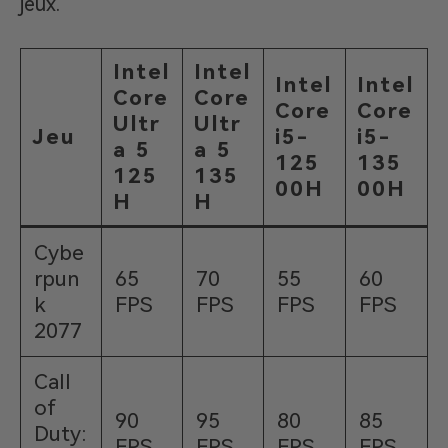
jeux.
Intel
Intel
Intel
Intel
Core
Core
Core
Core
Ultr
Ultr
Jeu
i5-
i5-
a 5
a 5
125
135
125
135
00H
00H
H
H
Cybe
rpun
65
70
55
60
k
FPS
FPS
FPS
FPS
2077
Call
of
90
95
80
85
Duty:
FPS
FPS
FPS
FPS