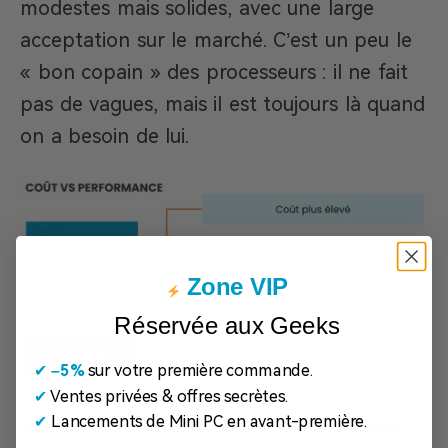
modestes mais solides, avec une large
acceptation sur le marché. C’est un peu le
« bon copain » des processeurs : il ne fait
pas de vagues, mais il est toujours là quand
on a besoin de lui.
Zone VIP
Réservée aux Geeks
✔
​
–5%
sur votre première commande.
✔
Ventes privées & offres secrètes.
✔
Lancements de Mini PC en avant-première.
Intel Core Ultra 5 vs i5 : Benchmarks