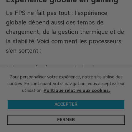
Le FPS ne fait pas tout : l’expérience
globale dépend aussi des temps de
chargement, de la gestion thermique et de
la stabilité. Voici comment les processeurs
s’en sortent :
Temps de chargement
: Les jeux se
chargent plus vite avec les processeurs
Pour personnaliser votre expérience, notre site utilise des
cookies. En continuant votre navigation, vous acceptez leur
Ultra 5, grâce à leur cache plus grand et
utilisation.
Politique relative aux cookies.
leur accès rapide à la mémoire. Moins
ACCEPTER
d’attente, plus de jeu !
Performance thermique
: Les Ultra 5
FERMER
dissipent mieux la chaleur grâce à leur