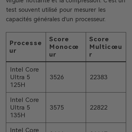
virgule flottante et la compression. C’est un
test souvent utilisé pour mesurer les
capacités générales d’un processeur.
Score
Score
Processe
Monocœ
Multicœu
ur
ur
r
Intel Core
Ultra 5
3526
22383
125H
Intel Core
Ultra 5
3575
22822
135H
Intel Core