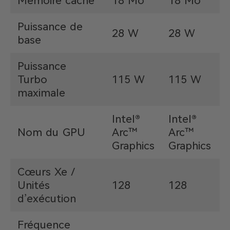
Mémoire cache
18 Mo
18 Mo
Puissance de
28 W
28 W
base
Puissance
Turbo
115 W
115 W
maximale
Intel®
Intel®
I
Nom du GPU
Arc™
Arc™
I
Graphics
Graphics
Cœurs Xe /
Unités
128
128
d’exécution
Fréquence