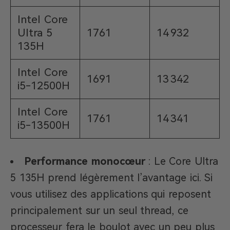
Intel Core
Ultra 5
1761
14 932
135H
Intel Core
1691
13 342
i5-12500H
Intel Core
1761
14 341
i5-13500H
Performance monocœur
: Le Core Ultra
5 135H prend légèrement l’avantage ici. Si
vous utilisez des applications qui reposent
principalement sur un seul thread, ce
processeur fera le boulot avec un peu plus