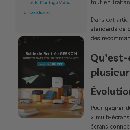
tout en traitan
et le Montage Vidéo
Conclusion
Dans cet artic
Questions
standards de c
Fréquemment Posées
des recomman
Qu’est-
plusieur
Évolutio
Pour gagner d
« multi-écrans
écrans connect