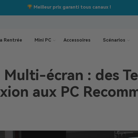
Jusqu’à –550 €
Offres de la rentrée :
a Rentrée
Mini PC
Accessoires
Scénarios
Multi-écran : des T
xion aux PC Recom