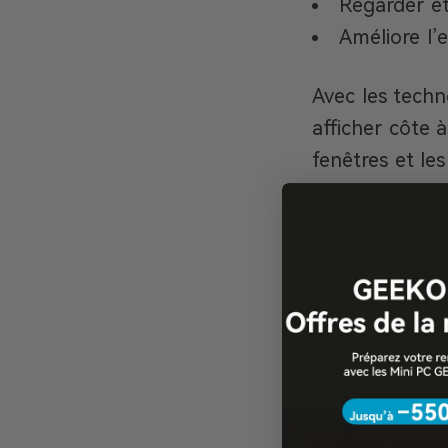
Regarder et
Améliore l’e
Avec les techn
afficher côte 
fenêtres et le
temps, cela am
ouverte sur un
fluide.
Les pro
programmeur pe
sur l’autre.
Expérien
Avoir un ch