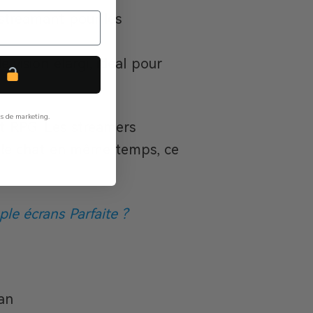
streamant pour les
vision élargi, idéal pour
P
ls de marketing.
et RPG. Les streamers
et le chat en même temps, ce
e écrans Parfaite ?
ran