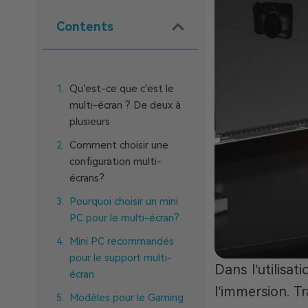
Contents
Qu’est-ce que c’est le
multi-écran ? De deux à
plusieurs
Comment choisir une
configuration multi-
écrans?
Pourquoi choisir un mini
PC pour le multi-écran?
Mini PC recommandés
pour le support multi-
Dans l’utilisat
écran
l’immersion. T
Modèles pour le Gaming