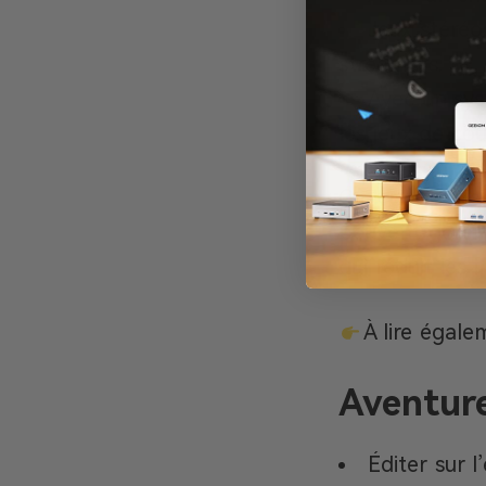
Jeux stéréo
streamers.
Avec un sys
les jeux de cou
Ça leur donne 
peuvent gérer 
qui réduit les 
À lire égale
Aventure
Éditer sur l