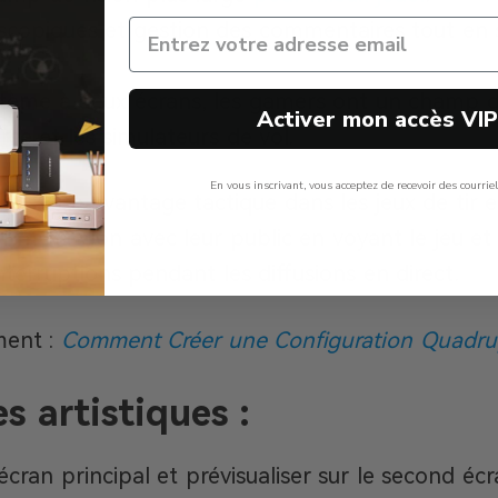
scopiques et gestion des commentaires tout en 
tème à deux écrans, les gamers ont un champ de 
Activer mon accès VI
rse et les simulateurs de vol.
En vous inscrivant, vous acceptez de recevoir des courrie
aussi un avantage tactique dans les jeux de tir 
l’interaction avec leur public en voyant le jeu 
Non, Merci
interruptions pendant les diffusions en direct.
ment :
Comment Créer une Configuration Quadrupl
s artistiques :
’écran principal et prévisualiser sur le second éc