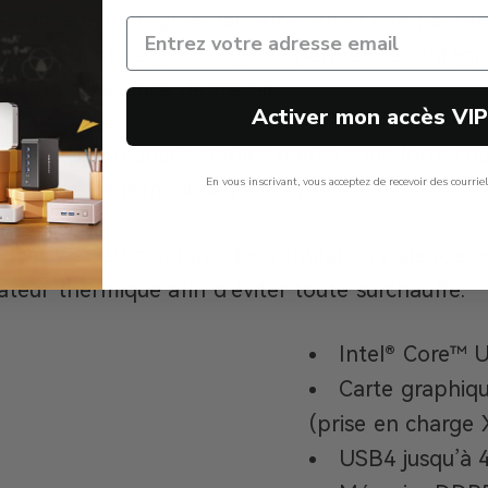
uissance est intégrée dans un format compact r
un PC tour classique, ce qui lui permet de s’intég
 setup ou espace de travail.
Activer mon accès VI
r des performances stables même sous forte cha
En vous inscrivant, vous acceptez de recevoir des courrie
système de refroidissement optimisé.
Non, Merci
 IceBlast 2.0 combine des ventilateurs silencieu
pateur thermique afin d’éviter toute surchauffe.
Intel® Core™ 
Carte graphiq
(prise en charge 
USB4 jusqu’à 