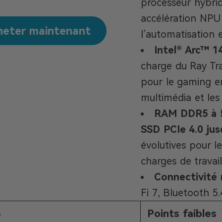
processeur hybri
accélération NPU 
heter maintenant
l’automatisation e
Intel® Arc™ 1
charge du Ray Tra
pour le gaming e
multimédia et les
RAM DDR5 à 5
SSD PCIe 4.0 jus
évolutives pour l
charges de travai
Connectivité 
Fi 7, Bluetooth 5
s
Points faibles