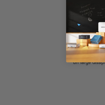
Toute cette p
de la taille d’
n’importe quel
Pour mainteni
également un 
La technologie
un large dissi