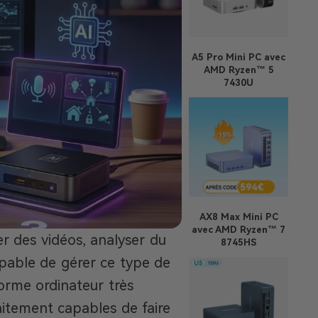
A5 Pro
Mini PC avec
AMD Ryzen™ 5
7430U
AX8 Max
Mini PC
avec AMD Ryzen™ 7
er des vidéos, analyser du
8745HS
pable de gérer ce type de
norme ordinateur très
aitement capables de faire