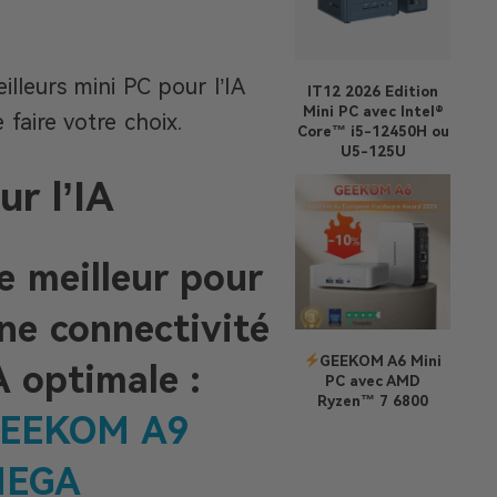
lleurs mini PC pour l’IA
IT12 2026 Edition
Mini PC avec Intel®
faire votre choix.
Core™ i5-12450H ou
U5-125U
r l’IA
e meilleur pour
ne connectivité
GEEKOM A6 Mini
A optimale :
PC avec AMD
Ryzen™ 7 6800
EEKOM A9
MEGA