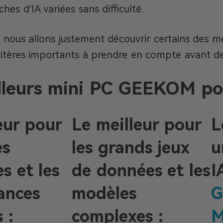
hes d’IA variées sans difficulté.
 nous allons justement découvrir certains des mei
critères importants à prendre en compte avant de 
lleurs mini PC GEEKOM pou
eur pour
Le meilleur pour
L
es
les grands jeux
u
s et les
de données et les
I
ances
modèles
G
 :
complexes :