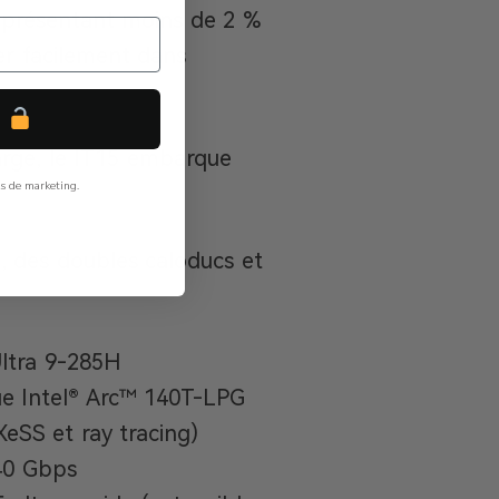
eprésentant moins de 2 %
rer facilement dans
P
rge, le IT15 embarque
ls de marketing.
x, des doubles caloducs et
Ultra 9-285H
ue Intel® Arc™ 140T-LPG
XeSS et ray tracing)
40 Gbps