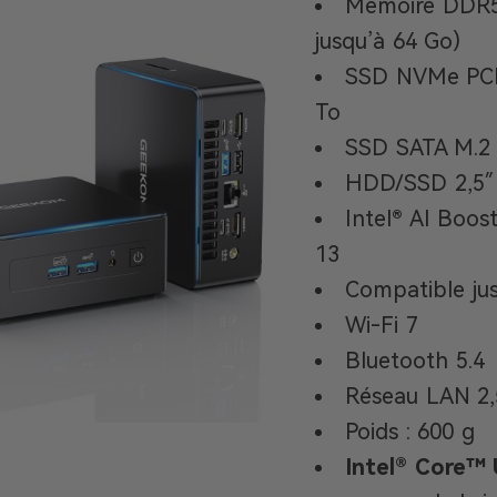
Mémoire DDR5 
jusqu’à 64 Go)
SSD NVMe PCIe
To
SSD SATA M.2 
HDD/SSD 2,5″ 
Intel® AI Boos
13
Compatible jus
Wi-Fi 7
Bluetooth 5.4
Réseau LAN 2
Poids : 600 g
Intel® Core™ 