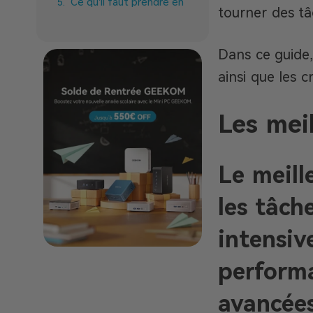
Ce qu’il faut prendre en
tourner des tâc
compte pour choisir un
mini PC pour l’IA
Dans ce guide,
Questions fréquentes
ainsi que les 
Les mini PC rendent le
traitement IA haute
Les mei
performance accessible
dans un format
compact
Le meill
les tâch
intensive
perform
avancées