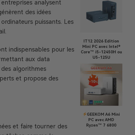
s entreprises analysent
génèrent des idées
s ordinateurs puissants. Les
il.
IT12 2026 Edition
Mini PC avec Intel®
nt indispensables pour les
Core™ i5-12450H ou
U5-125U
ermettant aux data
r des algorithmes
xperts et propose des
GEEKOM A6 Mini
PC avec AMD
ées et faire tourner des
Ryzen™ 7 6800