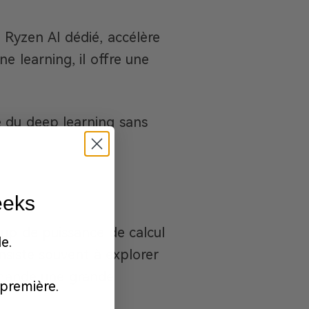
 Ryzen AI dédié, accélère
ne learning, il offre une
 du deep learning sans
eeks
oup de puissance de calcul
e.
nsiste souvent à explorer
demande une grande
première.