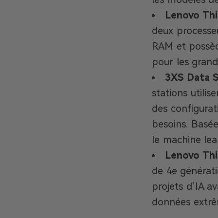
Lenovo Thi
deux processeu
RAM et possèd
pour les grand
3XS Data S
stations utili
des configura
besoins. Basée
le machine lea
Lenovo Thi
de 4e générati
projets d’IA a
données extrê