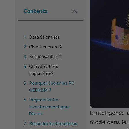
Contents
Data Scientists
Chercheurs en IA
Responsables IT
Considérations
Importantes
Pourquoi Choisir les PC
GEEKOM ?
Préparer Votre
Investissement pour
L’intelligence 
l’Avenir
mode dans le m
Résoudre les Problèmes