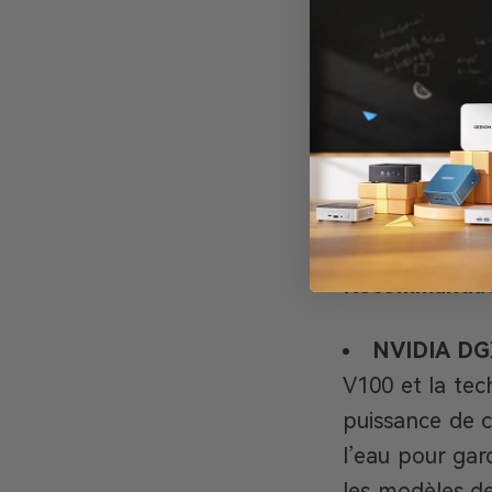
Solution :
Pour
avec des GPU 
flexibilité et
compris avec 
En savoir pl
Recommandati
NVIDIA DG
V100 et la tec
puissance de ca
l’eau pour gar
les modèles de