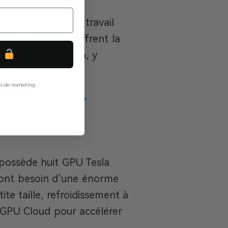
, les stations de travail
comme
Deepseek
offrent la
P
onstante évolution, y
ls de marketing.
r pour vous Aider?
 possède huit GPU Tesla
i ont besoin d’une énorme
ite taille, refroidissement à
A GPU Cloud pour accélérer