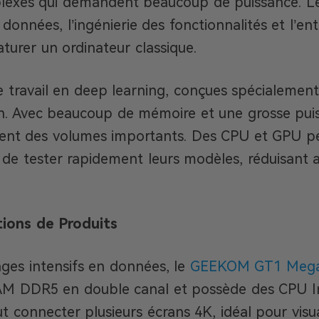
exes qui demandent beaucoup de puissance. L
données, l’ingénierie des fonctionnalités et l’e
aturer un ordinateur classique.
e travail en deep learning, conçues spécialemen
on. Avec beaucoup de mémoire et une grosse puiss
ment des volumes importants. Des CPU et GPU p
s de tester rapidement leurs modèles, réduisant 
ons de Produits
ages intensifs en données, le
GEEKOM GT1 Mega 
AM DDR5 en double canal et possède des CPU Int
eut connecter plusieurs écrans 4K, idéal pour vis