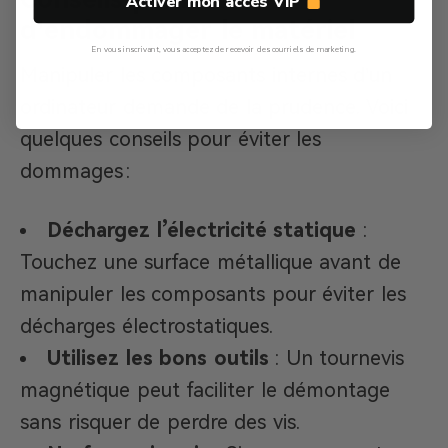
Activer mon accès VIP
d’endommager le matériel
En vous inscrivant, vous acceptez de recevoir des courriels de marketing.
Manipuler les composants internes d’un
Non, Merci
ordinateur demande de la prudence. Voici
quelques conseils pour éviter les
dommages :
Déchargez l’électricité statique
:
Touchez une surface métallique avant de
manipuler les composants pour éviter les
décharges électrostatiques.
Utilisez les bons outils
: Un tournevis
magnétique peut faciliter le démontage
sans risquer de perdre des vis.