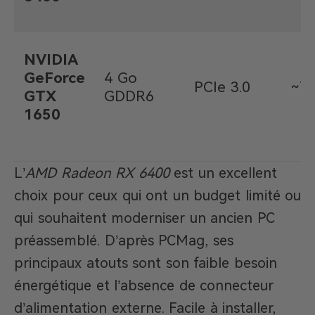
NVIDIA
GeForce
4 Go
PCIe 3.0
~7
GTX
GDDR6
1650
L’
AMD Radeon RX 6400
est un excellent
choix pour ceux qui ont un budget limité ou
qui souhaitent moderniser un ancien PC
préassemblé. D’après PCMag, ses
principaux atouts sont son faible besoin
énergétique et l’absence de connecteur
d’alimentation externe. Facile à installer,