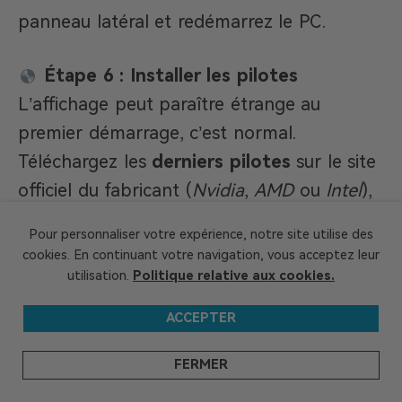
panneau latéral et redémarrez le PC.
Étape 6 : Installer les pilotes
L’affichage peut paraître étrange au
premier démarrage, c’est normal.
Téléchargez les
derniers pilotes
sur le site
officiel du fabricant (
Nvidia
,
AMD
ou
Intel
),
installez-les puis redémarrez votre
Pour personnaliser votre expérience, notre site utilise des
ordinateur.
cookies. En continuant votre navigation, vous acceptez leur
utilisation.
Politique relative aux cookies.
Problèmes courants et
ACCEPTER
solutions rapides
FERMER
Pas d’affichage ?
Vérifiez que la carte
est bien enfoncée dans le port PCIe et que