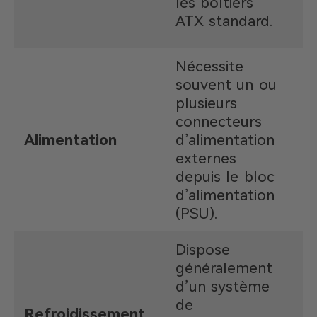
les boîtiers
bo
ATX standard.
c
Nécessite
L
souvent un ou
ti
plusieurs
é
connecteurs
d
Alimentation
d’alimentation
p
externes
c
depuis le bloc
(
d’alimentation
W
(PSU).
Dispose
généralement
R
d’un système
pl
de
pe
Refroidissement