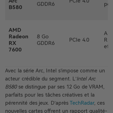
Arc
PCIe 4.0
GDDR6
per
B580
AMD
Arc
Radeon
8 Go
PCIe 4.0
RD
RX
GDDR6
eff
7600
Avec la série Arc, Intel s’impose comme un
acteur crédible du segment. L’
Intel Arc
B580
se distingue par ses 12 Go de VRAM,
parfaits pour les tâches créatives et la
pérennité des jeux. D’après
TechRadar
, ces
nouvelles cartes offrent un rapport qualité-