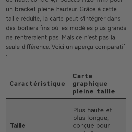
un bracket pleine hauteur. Grâce à cette
taille réduite, la carte peut s’intégrer dans
des boîtiers fins où les modèles plus grands
ne rentreraient pas. Mais ce n’est pas la
seule différence. Voici un aperçu comparatif
:
Carte
C
Caractéristique
graphique
g
pleine taille
l
H
Plus haute et
l
plus longue,
ré
Taille
conçue pour
a