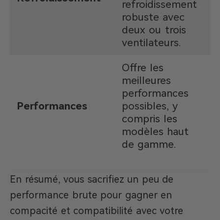
refroidissement
ve
robuste avec
un
deux ou trois
pa
ventilateurs.
Offre les
C
meilleures
en
performances
pu
Performances
possibles, y
l’
compris les
mi
modèles haut
g
de gamme.
En résumé, vous sacrifiez un peu de
performance brute pour gagner en
compacité et compatibilité avec votre