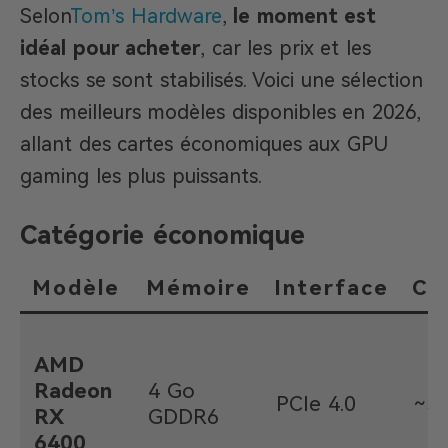
Selon
Tom’s Hardware
,
le moment est
idéal pour acheter
, car les prix et les
stocks se sont stabilisés. Voici une sélection
des meilleurs modèles disponibles en 2026,
allant des cartes économiques aux GPU
gaming les plus puissants.
Catégorie économique
Modèle
Mémoire
Interface
Co
AMD
Radeon
4 Go
PCIe 4.0
~5
RX
GDDR6
6400