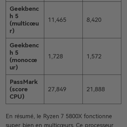
Geekbenc
h 5
11,465
8,420
(multicœu
r)
Geekbenc
h 5
1,728
1,572
(monocœ
ur)
PassMark
(score
27,849
21,888
CPU)
En résumé, le Ryzen 7 5800X fonctionne
super bien en multicœurs. Ce processeur