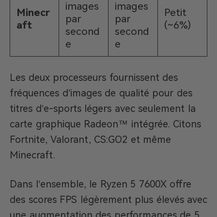
images
images
Minecr
Petit
par
par
aft
(~6%)
second
second
e
e
Les deux processeurs fournissent des
fréquences d’images de qualité pour des
titres d’e-sports légers avec seulement la
carte graphique Radeon™ intégrée. Citons
Fortnite, Valorant, CS:GO2 et même
Minecraft.
Dans l’ensemble, le Ryzen 5 7600X offre
des scores FPS légèrement plus élevés avec
une augmentation des performances de 5