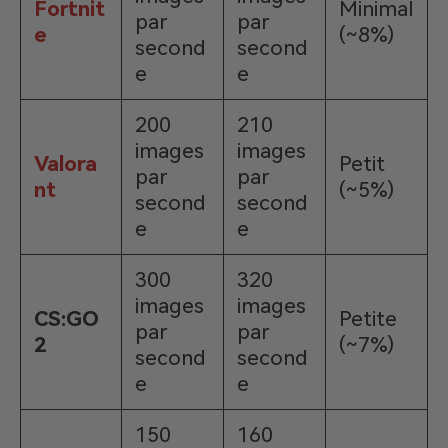
Fortnit
Minimal
par
par
e
(~8%)
second
second
e
e
200
210
images
images
Valora
Petit
par
par
nt
(~5%)
second
second
e
e
300
320
images
images
CS:GO
Petite
par
par
2
(~7%)
second
second
e
e
150
160