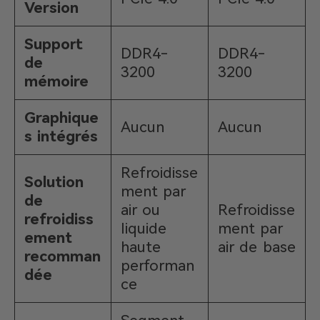
Version
Support
DDR4-
DDR4-
de
3200
3200
mémoire
Graphique
Aucun
Aucun
s intégrés
Refroidisse
Solution
ment par
de
air ou
Refroidisse
refroidiss
liquide
ment par
ement
haute
air de base
recomman
performan
dée
ce