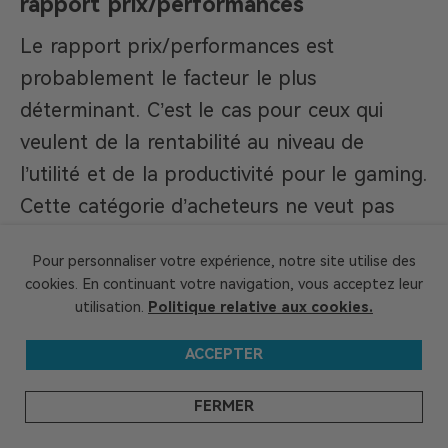
rapport prix/performances
Le rapport prix/performances est
probablement le facteur le plus
déterminant. C’est le cas pour ceux qui
veulent de la rentabilité au niveau de
l’utilité et de la productivité pour le gaming.
Cette catégorie d’acheteurs ne veut pas
dépenser pour des fonctionnalités, qui ne
Pour personnaliser votre expérience, notre site utilise des
serviront finalement pas au quotidien.
cookies. En continuant votre navigation, vous acceptez leur
utilisation.
Politique relative aux cookies.
Comparaison des prix
ACCEPTER
Lors de sa sortie, le Ryzen 7 5800X s’est
aligné avec les gammes supérieures de
FERMER
processeurs d’AMD, avec un prix bien