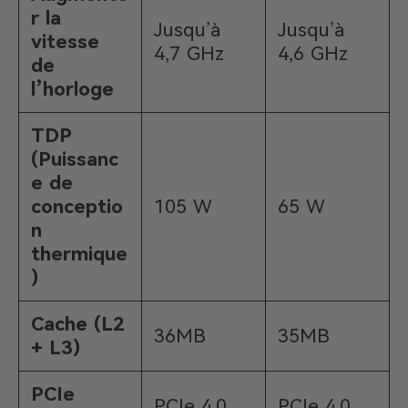
r la
Jusqu’à
Jusqu’à
vitesse
4,7 GHz
4,6 GHz
de
l’horloge
TDP
(Puissanc
e de
conceptio
105 W
65 W
n
thermique
)
Cache (L2
36MB
35MB
+ L3)
PCIe
PCIe 4.0
PCIe 4.0