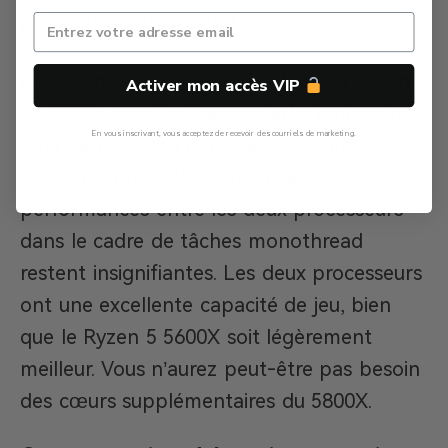
productivité en général.
Le Ryzen 7 5800X s’impose face au Ryzen
Activer mon accès VIP
05 5600X dans les benchmarks multicœurs.
En vous inscrivant, vous acceptez de recevoir des courriels de marketing.
Cela tient de son nombre de cœurs plus
Non, Merci
élevé. Toutefois, les différences de
performances entre les deux processeurs
dans le cadre de tâches monothread
restent insignifiantes. Les deux processeurs
ont une excellente capacité de jeu, bien
que le Ryzen 5 5600X soit légèrement
meilleur. Vous n’aurez peut-être pas besoin
des cœurs supplémentaires du 5800X.