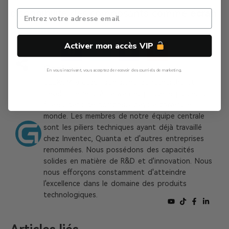
disponibilité des composants comme
écran
pc gamer
.
Activer mon accès VIP
Geekom
En vous inscrivant, vous acceptez de recevoir des courriels de marketing.
GEEKOM a établi son siège de recherche et
Non, Merci
développement à Taïwan et possède plusieurs
filiales dans de nombreux pays à travers le
monde. Les membres de notre équipe centrale
sont les piliers techniques ayant déjà travaillé
chez Inventec, Quanta et d'autres entreprises
renommées. Nous possédons des capacités
solides en matière de R&D et d'innovation. Nous
nous efforçons constamment d'atteindre
l'excellence dans le domaine des produits
technologiques.