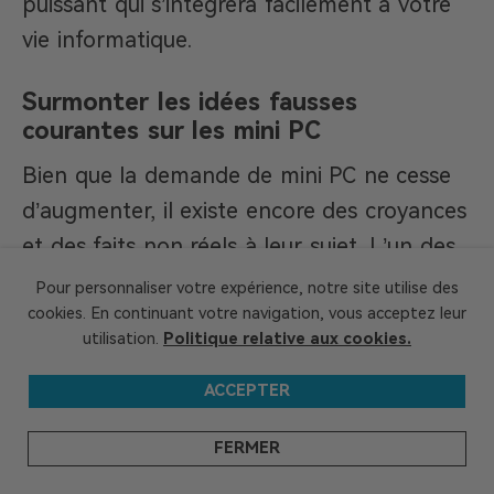
puissant qui s’intégrera facilement à votre
vie informatique.
Surmonter les idées fausses
courantes sur les mini PC
Bien que la demande de mini PC ne cesse
d’augmenter, il existe encore des croyances
et des faits non réels à leur sujet. L’un des
plus populaires est leur prétendue faiblesse
Pour personnaliser votre expérience, notre site utilise des
et leur incapacité à gérer des travaux
cookies. En continuant votre navigation, vous acceptez leur
utilisation.
Politique relative aux cookies.
volumineux ou des jeux. Croyez-le ou non,
avec l’avènement de la technologie
ACCEPTER
moderne, il est désormais possible
FERMER
d’incorporer le calcul haute performance
dans des systèmes plus petits des mini PC.