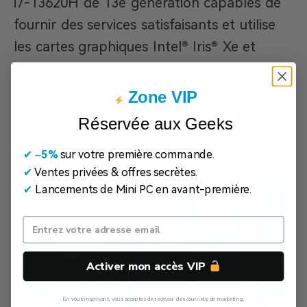
i7-13620H de 13e génération capables de
fournir des services satisfaisants et utilise
les cartes graphiques Intel® Iris® Xe et
UHD.
Zone VIP
Réservée aux Geeks
✔
​
–5%
sur votre première commande.
✔
Ventes privées & offres secrètes.
✔
Lancements de Mini PC en avant-première.
Activer mon accès VIP
En vous inscrivant, vous acceptez de recevoir des courriels de marketing.