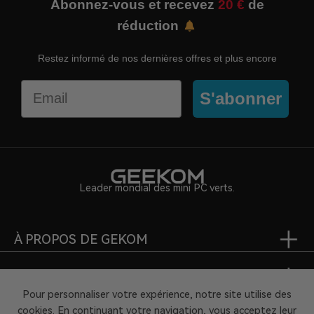
Abonnez-vous et recevez
20 €
de
réduction
Restez informé de nos dernières offres et plus encore
Email
S'abonner
Leader mondial des mini PC verts.
À PROPOS DE GEKOM
SUPPORT
Pour personnaliser votre expérience, notre site utilise des
cookies. En continuant votre navigation, vous acceptez leur
PARTENARIAT