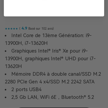
Non, Merci
4.9
★★★★★
(
Basé sur 102 avis)
Intel Core de 13ème Génération: i9-
13900H, i7-13620H
Graphiques Intel® Iris® Xe pour i9-
13900H, graphiques Intel® UHD pour i7-
13620H
Mémoire DDR4 à double canal/SSD M.2
2280 PCIe Gen 4 x4/SSD M.2 2242 SATA
2 ports USB4
2,5 Gb LAN, WiFi 6E，Bluetooth® 5.2