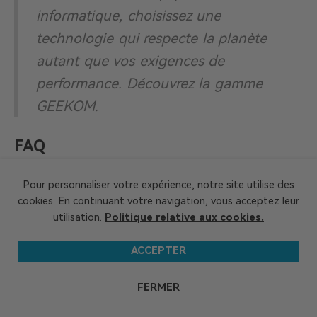
informatique, choisissez une
technologie qui respecte la planète
autant que vos exigences de
performance. Découvrez la gamme
GEEKOM.
FAQ
Quel est l’objectif de l’Heure de
Pour personnaliser votre expérience, notre site utilise des
la Terre ?
cookies. En continuant votre navigation, vous acceptez leur
utilisation.
Politique relative aux cookies.
L’Heure de la Terre vise à sensibiliser le
grand public aux enjeux du changement
ACCEPTER
climatique et à encourager des
FERMER
comportements durables. Elle fédère