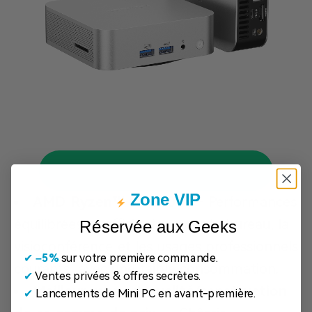
ACHETER MAINTENANT
Zone VIP
AMD Ryzen™ 5 7530U
— Performances
équilibrées et efficientes pour le bureau, la
Réservée aux Geeks
visioconférence et les usages professionnels
✔
​
–5%
sur votre première commande.
courants, avec une faible consommation.
✔
Ventes privées & offres secrètes.
Meilleur rapport qualité/construction
✔
Lancements de Mini PC en avant-première.