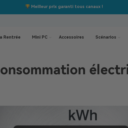
Jusqu’à –550 €
Offres de la rentrée :
a Rentrée
Mini PC
Accessoires
Scénarios
 consommation électr