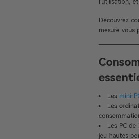
l’utilisation, 
Découvrez co
mesure vous p
Consomm
essenti
Les
mini-P
Les ordina
consommation
Les PC de 
jeu hautes pe