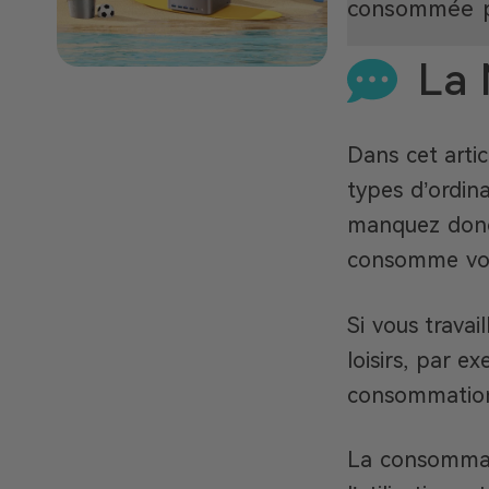
consommée pa
La 
Dans cet arti
types d’ordin
manquez donc 
consomme vot
Si vous trava
loisirs, par e
consommation
La consommati