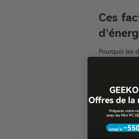
Ces fac
d’énerg
Pourquoi les d
différentes ?
:
Matériel
: 
(GPU), conso
énergie. Les 
à la consomm
Efficacité