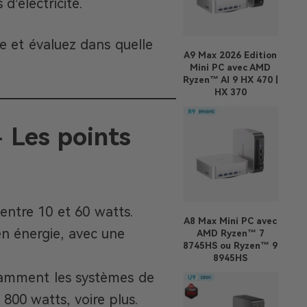
 d’électricité.
 et évaluez dans quelle
A9 Max 2026 Edition
Mini PC avec AMD
Ryzen™ AI 9 HX 470 |
HX 370
 Les points
ntre 10 et 60 watts.
A8 Max
Mini PC avec
n énergie, avec une
AMD Ryzen™ 7
8745HS ou Ryzen™ 9
8945HS
tamment les systèmes de
00 watts, voire plus.