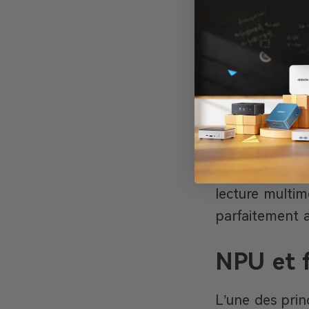
Partie g
Le Core Ultra
performante qu
modernes et 
Il ne s’agit é
exigeant. En r
lecture multim
parfaitement 
NPU et fo
L’une des prin