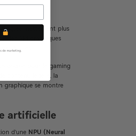
intégrée, nettement plus
P
rge les API graphiques
ines limites.
ls de marketing.
que dédiée pour le gaming
de contenu légère, la
ion graphique se montre
 artificielle
tion d’une
NPU (Neural