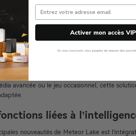
raphique intégrée
 5 125H embarque une puce graphique Intel Arc 
Activer mon accès VI
e les anciennes iGPU d’Intel. Elle prend en cha
propose même le
ray tracing
matériel, dans certa
En vous inscrivant, vous acceptez de recevoir des courrie
Non, Merci
videmment pas d’un substitut à une carte graphi
evanche, pour les usages quotidiens, la création 
édia avancée ou le jeu occasionnel, cette solut
adaptée.
nctions liées à l’intelligence
cipales nouveautés de Meteor Lake est l’intégra