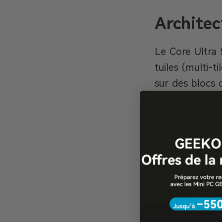
Architec
Le Core Ultra 
tuiles (multi-t
sur des blocs 
travail tout en
Le processeur 
cores). Si cet
granularité du 
présente d’ail
modularité et 
équilibré des 