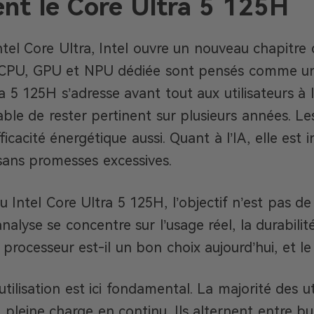
ent le Core Ultra 5 125H
ntel Core Ultra, Intel ouvre un nouveau chapitre d
, CPU, GPU et NPU dédiée sont pensés comme u
ra 5 125H s’adresse avant tout aux utilisateurs à
le de rester pertinent sur plusieurs années. L
ficacité énergétique aussi. Quant à l’IA, elle est
sans promesses excessives.
u Intel Core Ultra 5 125H, l’objectif n’est pas d
analyse se concentre sur l’usage réel, la durabili
e processeur est-il un bon choix aujourd’hui, et le
tilisation est ici fondamental. La majorité des uti
 pleine charge en continu. Ils alternent entre b