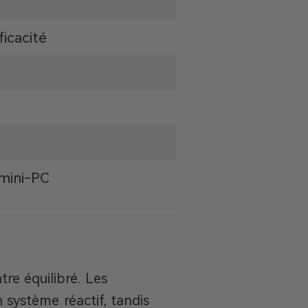
icacité
 mini-PC
re équilibré. Les
système réactif, tandis