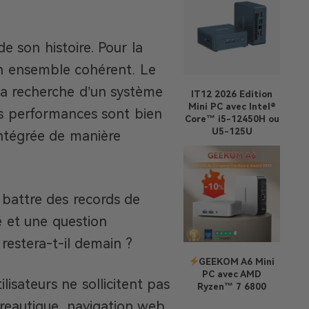
e son histoire. Pour la
n ensemble cohérent. Le
 la recherche d’un système
IT12 2026 Edition
Mini PC avec Intel®
es performances sont bien
Core™ i5-12450H ou
U5-125U
 intégrée de manière
e battre des records de
té et une question
 restera-t-il demain ?
GEEKOM A6 Mini
PC avec AMD
lisateurs ne sollicitent pas
Ryzen™ 7 6800
ureautique, navigation web,