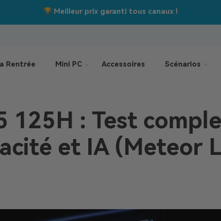
Jusqu’à –550 €
Offres de la rentrée :
a Rentrée
Mini PC
Accessoires
Scénarios
 5 125H : Test compl
cacité et IA (Meteor 