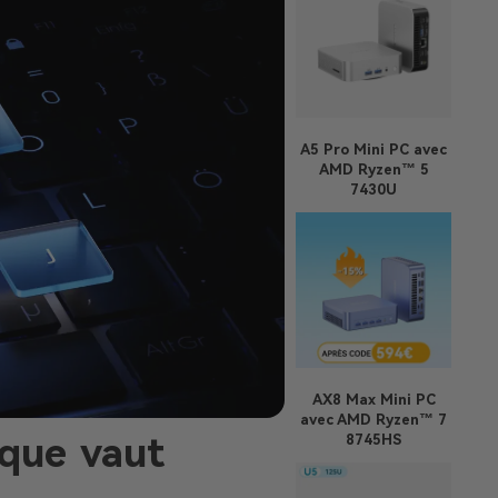
A5 Pro
Mini PC avec
AMD Ryzen™ 5
7430U
AX8 Max
Mini PC
avec AMD Ryzen™ 7
 que vaut
8745HS