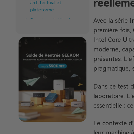
réellem
architectural et
plateforme
Avec la série I
Domaines d’utilisation
première fois
À qui s’adresse le Intel
Core Ultra 5 125H ?
Intel Core Ult
Conclusion
moderne, capab
présentes. L’ef
pragmatique, 
Dans ce test d
laboratoire. L’
essentielle : c
Le contexte d’u
leur machine à