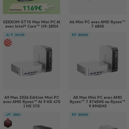
GEEKOM GT15 Max Mini PC AI
A6
Mini PC avec AMD Ryzen™
avec Intel® Core™ U9-285H
7 6800
A9 Max 2026 Edition
Mini PC
A8 Max
Mini PC avec AMD
avec AMD Ryzen™ AI 9 HX 470
Ryzen™ 7 8745HS ou Ryzen™
| HX 370
9 8945HS