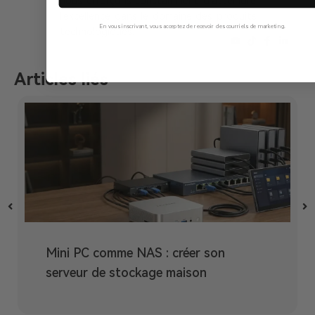
nous efforçons constamment d'atteindre
l'excellence dans le domaine des produits
En vous inscrivant, vous acceptez de recevoir des courriels de marketing.
technologiques.
Non, Merci
Articles liés
Mini PC comme NAS : créer son
serveur de stockage maison