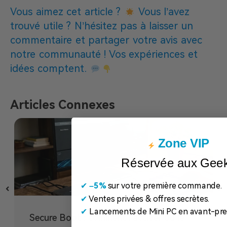
Vous aimez cet article ?
Vous l’avez
trouvé utile ? N’hésitez pas à laisser un
commentaire et partager votre avis avec
notre communauté ! Vos expériences et
idées comptent.
Articles Connexes
Zone VIP
Réservée aux Gee
✔
​
–5%
sur votre première commande.
✔
Ventes privées & offres secrètes.
✔
Lancements de Mini PC en avant-pre
Secure Boot : comment l’activer ou le