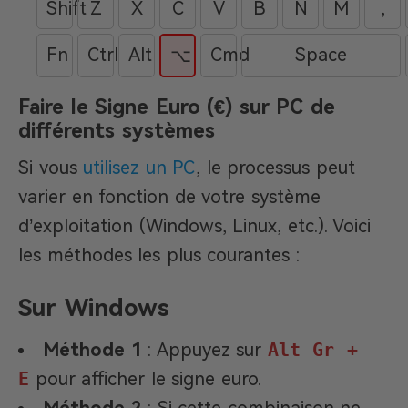
Shift
Z
X
C
V
B
N
M
,
Fn
Ctrl
Alt
Cmd
Space
⌥
Faire le Signe Euro (€) sur PC de
différents systèmes
Si vous
utilisez un PC
, le processus peut
varier en fonction de votre système
d’exploitation (Windows, Linux, etc.). Voici
les méthodes les plus courantes :
Sur Windows
Méthode 1
: Appuyez sur
Alt Gr +
E
pour afficher le signe euro.
Méthode 2
: Si cette combinaison ne