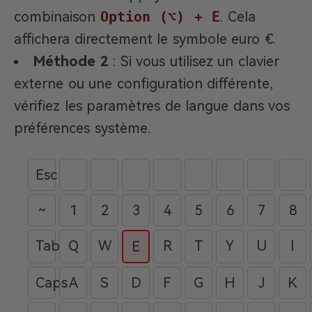
combinaison
Option (⌥) + E
. Cela
affichera directement le symbole euro €.
Méthode 2
: Si vous utilisez un clavier
externe ou une configuration différente,
vérifiez les paramètres de langue dans vos
préférences système.
Esc
~
1
2
3
4
5
6
7
8
Tab
Q
W
R
T
Y
U
I
E
Caps
A
S
D
F
G
H
J
K