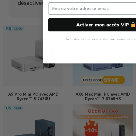
désactiver
Activer mon accès VIP
En vous inscrivant, vous acceptez de recevoir des courriels de m
Non, Merci
A5 Pro
Mini PC avec AMD
AX8 Max
Mini PC avec AMD
Ryzen™ 5 7430U
Ryzen™ 7 8745HS