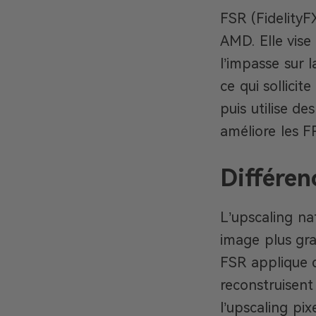
FSR (FidelityF
AMD. Elle vise
l’impasse sur l
ce qui sollici
puis utilise de
améliore les 
Différen
L’upscaling na
image plus gra
FSR applique 
reconstruisent
l’upscaling pix