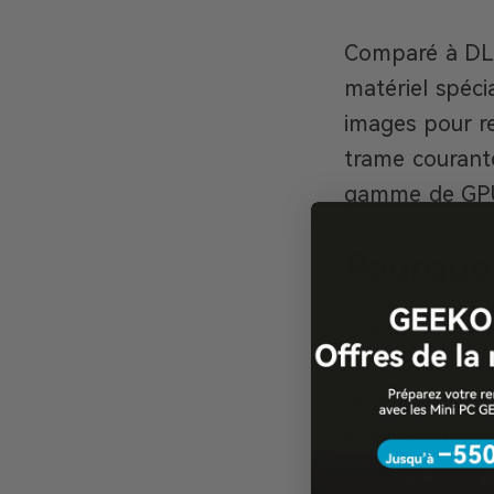
Comparé à DLS
matériel spéci
images pour re
trame courante
gamme de GP
Pourquoi
Une des forces
fonctionner s
dédiés. Cette 
intégration vi
rendu le code 