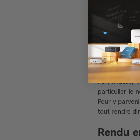
développeurs 
En bref, FSR o
bon compromis 
un maximum de
Comment
FSR (FidelityF
particulier le 
Pour y parvenir
tout rendre di
Rendu en