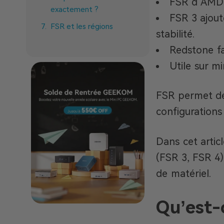
FSR d’AMD a
exactement ?
FSR 3 ajout
FSR et les régions
stabilité.
émergentes : le cas du
Redstone fa
Soudan
Utile sur m
FSR vs DLSS vs XeSS :
comparatif clair
FSR permet de 
FSR sur mini PC et
configurations
configuration
compactes
FAQ sur FSR
Dans cet artic
Conclusion
(FSR 3, FSR 4)
de matériel.
Qu’est-