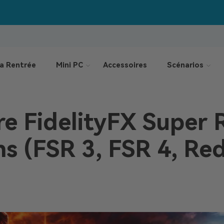
Jusqu’à –550 €
Offres de la rentrée :
a Rentrée
Mini PC
Accessoires
Scénarios
e FidelityFX Super R
ns (FSR 3, FSR 4, Re