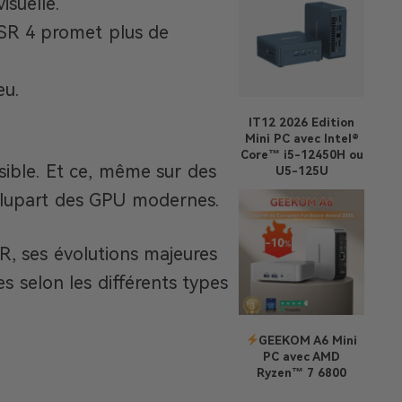
isuelle.
FSR 4 promet plus de
eu.
IT12 2026 Edition
Mini PC avec Intel®
Core™ i5-12450H ou
sible. Et ce, même sur des
U5-125U
 plupart des GPU modernes.
R, ses évolutions majeures
s selon les différents types
GEEKOM A6 Mini
PC avec AMD
Ryzen™ 7 6800