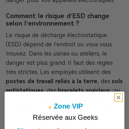
Comment le risque d’ESD change
selon l’environnement ?
Le risque de décharge électrostatique
(ESD) dépend de l’endroit où vous vous
trouvez. Dans les usines ou ateliers, le
danger est plus grand. Il faut des règles
très strictes. Les employés utilisent des
postes de travail reliés à la terre
, des
sols
antistatiques
, des
bracelets spéciaux
, ou
même des
vêtements conducteurs
. Ils
Zone VIP
sont bien formés et suivent des procédures
Réservée aux Geeks
pour éviter les accidents.