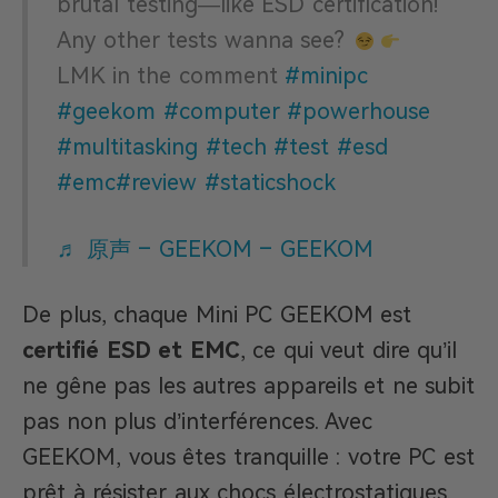
brutal testing—like ESD certification!
Any other tests wanna see?
LMK in the comment
#minipc
#geekom
#computer
#powerhouse
#multitasking
#tech
#test
#esd
#emc
#review
#staticshock
♬ 原声 – GEEKOM – GEEKOM
De plus, chaque Mini PC GEEKOM est
certifié ESD et EMC
, ce qui veut dire qu’il
ne gêne pas les autres appareils et ne subit
pas non plus d’interférences. Avec
GEEKOM, vous êtes tranquille : votre PC est
prêt à résister aux chocs électrostatiques.