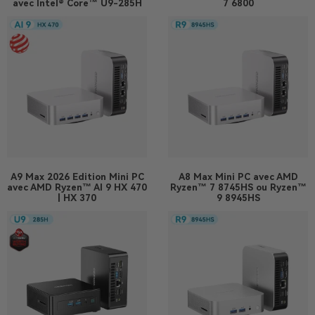
avec Intel® Core™ U9-285H
7 6800
A9 Max 2026 Edition
Mini PC
A8 Max
Mini PC avec AMD
avec AMD Ryzen™ AI 9 HX 470
Ryzen™ 7 8745HS ou Ryzen™
| HX 370
9 8945HS