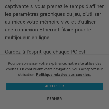
captivante si vous prenez le temps d’affiner
les paramètres graphiques du jeu, d’utiliser
au mieux votre mémoire vive et d’utiliser
une connexion Ethernet filaire pour le
multijoueur en ligne.
Gardez à l’esprit que chaque PC est
différent, et que ce qui fonctionne pour un
Pour personnaliser votre expérience, notre site utilise des
joueur peut ne pas fonctionner pour un
cookies. En continuant votre navigation, vous acceptez leur
autre. N’hésitez pas à essayer différentes
utilisation.
Politique relative aux cookies.
configurations et différents paramètres
ACCEPTER
jusqu’à ce que vous trouviez le meilleur
équilibre pour votre machine et votre façon
FERMER
de jouer.