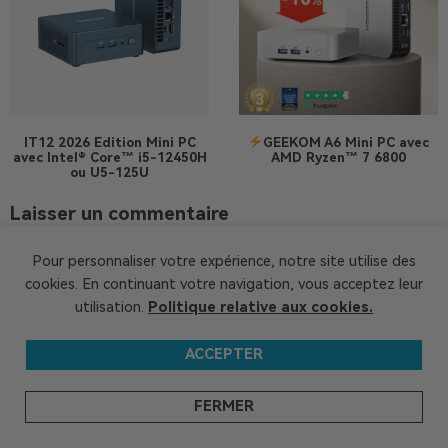
IT12 2026 Edition
Mini PC
GEEKOM A6 Mini PC avec
avec Intel® Core™ i5-12450H
AMD Ryzen™ 7 6800
ou U5-125U
Laisser un commentaire
Votre adresse e-mail ne sera pas publiée.
Les champs
Pour personnaliser votre expérience, notre site utilise des
obligatoires sont indiqués avec
*
cookies. En continuant votre navigation, vous acceptez leur
utilisation.
Politique relative aux cookies.
Commentaire
*
ACCEPTER
FERMER