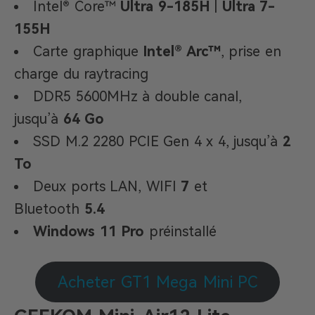
Intel® Core™
Ultra 9-185H
|
Ultra 7-
155H
Carte graphique
Intel® Arc™
, prise en
charge du raytracing
DDR5 5600MHz à double canal,
jusqu’à
64 Go
SSD M.2 2280 PCIE Gen 4 x 4, jusqu’à
2
To
Deux ports LAN, WIFI
7
et
Bluetooth
5.4
Windows 11 Pro
préinstallé
Acheter GT1 Mega Mini PC