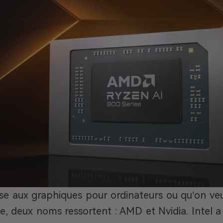
e aux graphiques pour ordinateurs ou qu’on veu
e, deux noms ressortent : AMD et Nvidia. Intel a