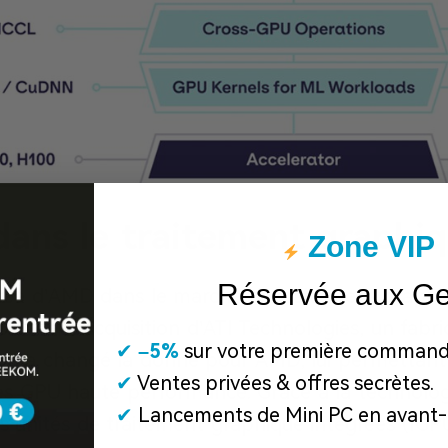
dans le traitement graphi
Zone VIP
Réservée aux G
rée d’AMD dans le marché du traitement graph
0 avec l’acquisition d’ATI Technologies, un fabr
✔
​
–5%
sur votre première command
ion a changé la donne pour AMD, lui permettant d
✔
Ventes privées & offres secrètes.
des GPU haute performance. Grâce à la technolo
✔
Lancements de Mini PC en avant-
 unités de traitement graphique intégrées (IGP