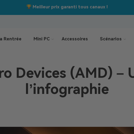
Jusqu’à –550 €
Offres de la rentrée :
a Rentrée
Mini PC
Accessoires
Scénarios
o Devices (AMD) – U
l’infographie