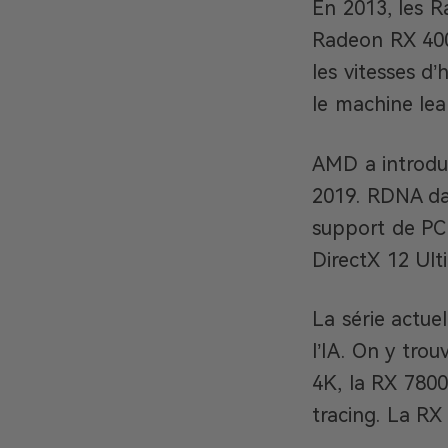
En 2013, les R
Radeon RX 400
les vitesses d
le machine lea
AMD a introdu
2019. RDNA dans
support de PCI
DirectX 12 Ult
La série actue
l’IA. On y tro
4K, la RX 7800
tracing. La RX