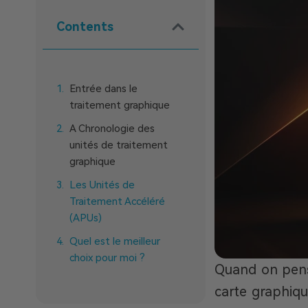
Contents
Entrée dans le
traitement graphique
A Chronologie des
unités de traitement
graphique
Les Unités de
Traitement Accéléré
(APUs)
Quel est le meilleur
choix pour moi ?
Quand on pens
carte graphiqu