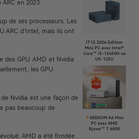
e ARC en 2023.
up de ses processeurs. Les
 ARC d’Intel, mais ils ont
IT12 2026 Edition
Mini PC avec Intel®
Core™ i5-12450H ou
aine des GPU. AMD et Nvidia
U5-125U
uellement, les GPU
de Nvidia est une façon de
y a pas beaucoup de
GEEKOM A6 Mini
PC avec AMD
Ryzen™ 7 6800
évolué. AMD a été fondée