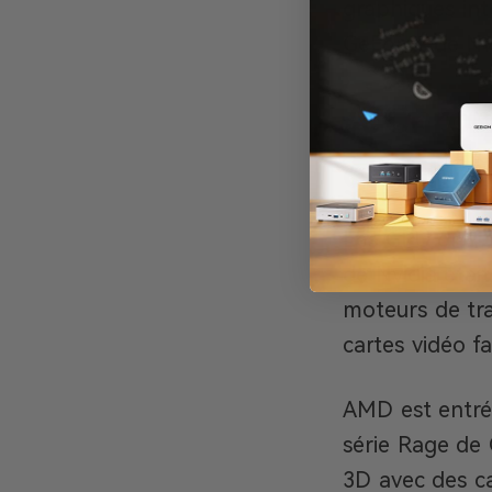
graphiques int
GeForce de Nvi
A Chron
graphiq
Les GPU ont b
de Nvidia étai
moteurs de tra
cartes vidéo f
AMD est entré
série Rage de 
3D avec des ca