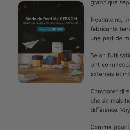
graphique sép
Néanmoins, Int
fabricants tie
une part de m
Selon l’utilis
ont commencé 
externes et in
Comparer dire
choisir, mais 
différence. V
Comme pour le