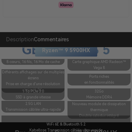
Description
Commentaires
GEEKOM AS 5
Travailler plus intelligemment, aller plus loin.
Ryzen™ 9 5900HX
8 cœurs, 16 fils, 16 Mo de cache
Carte graphique AMD Radeon™
Vega 8
Différents affichages sur de multiples
Ports riches
écrans
en fonctionnalités
Prise en charge d'une résolution
jusqu'à 8K
1 To PCIe 3.0
32Go
SSD à grande vitesse
Mémoire DDR4
2.5G LAN
Nouveau module de dissipation
Transmission câblée ultra-rapide
thermique
Double caloduc intégré
WiFi 6E & Bluetooth 5.2
Kabellose Transmission câblée ultra-rapide