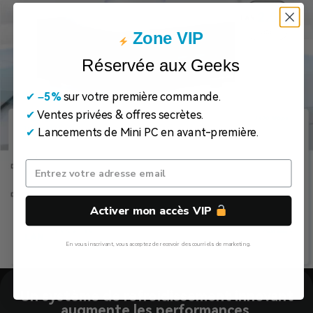
Zone VIP
Réservée aux Geeks
✔
​
–5%
sur votre première commande.
✔
Ventes privées & offres secrètes.
✔
Lancements de Mini PC en avant-première.
Activer mon accès VIP
En vous inscrivant, vous acceptez de recevoir des courriels de marketing.
Non, Merci
Un système de refroidissement innovant
augmente les performances.