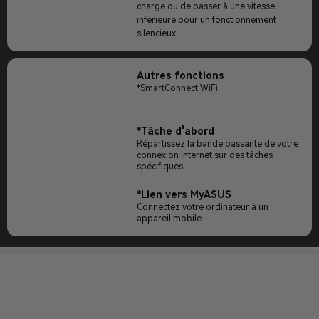
charge ou de passer à une vitesse
inférieure pour un fonctionnement
silencieux.
Autres fonctions
*SmartConnect WiFi
Optimisez votre réseau sans fil.
*Tâche d'abord
Répartissez la bande passante de votre
connexion internet sur des tâches
spécifiques.
*Lien vers MyASUS
Connectez votre ordinateur à un
appareil mobile.