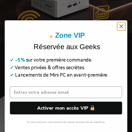
LAN 2.5Gbps
WiFi 6E
Zone VIP
Réservée aux Geeks
✔
​
–5%
sur votre première commande.
Connectivité de niveau bureau
✔
Ventes privées & offres secrètes.
Serrure Kensington
✔
Lancements de Mini PC en avant-première.
Activer mon accès VIP
Bouton d'alimentation
En vous inscrivant, vous acceptez de recevoir des courriels de marketing.
Prise casque stéréo
3,5 mm à l'avant