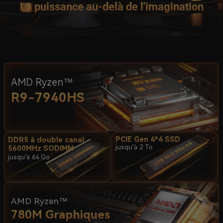
La puissance au-delà de l'imagination
AMD Ryzen™
R9-7940HS
PCIE Gen 4*4 SSD
DDR5 à double canal
jusqu'à 2 To
5600MHz SODIMM
jusqu'à 64 Go
AMD Ryzen™
780M Graphiques