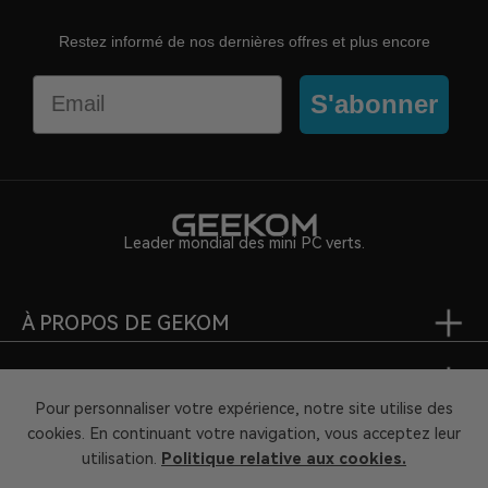
Restez informé de nos dernières offres et plus encore
Email
S'abonner
Leader mondial des mini PC verts.
À PROPOS DE GEKOM
SUPPORT
Pour personnaliser votre expérience, notre site utilise des
cookies. En continuant votre navigation, vous acceptez leur
PARTENARIAT
utilisation.
Politique relative aux cookies.