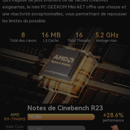
exigeantes, le mini PC GEEKOM Mini AE7 offre une vitesse et
une réactivité exceptionnelles, vous permettant de repousser
les limites du possible.
8
16 MB
16
5.2 GHz
Total des cœurs
L3 Cache
Total Threads
Horloge max.
Notes de Cinebench R23
+28.6%
AMD
R9-7940HS
performance
Intel Core