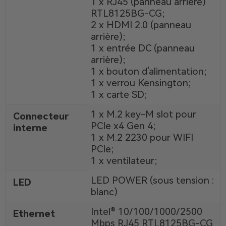
1 x RJ45 (panneau arrière)
RTL8125BG-CG;
2 x HDMI 2.0 (panneau
arrière);
1 x entrée DC (panneau
arrière);
1 x bouton d'alimentation;
1 x verrou Kensington;
1 x carte SD;
1 x M.2 key-M slot pour
Connecteur
PCIe x4 Gen 4;
interne
1 x M.2 2230 pour WIFI
PCIe;
1 x ventilateur;
LED POWER (sous tension :
LED
blanc)
Intel® 10/100/1000/2500
Ethernet
Mbps RJ45 RTL8125BG-CG