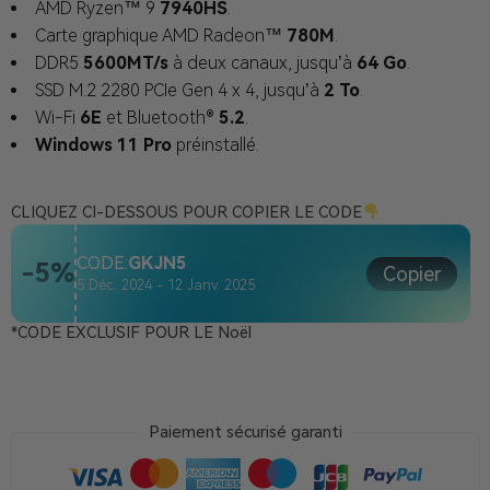
AMD Ryzen™ 9
7940HS
.
Carte graphique AMD Radeon™
780M
.
DDR5
5600MT/s
à deux canaux, jusqu’à
64 Go
.
SSD M.2 2280 PCIe Gen 4 x 4, jusqu’à
2 To
.
Wi-Fi
6E
et Bluetooth®
5.2
.
Windows 11 Pro
préinstallé.
CLIQUEZ CI-DESSOUS POUR COPIER LE CODE
CODE:
GKJN5
-5%
Copier
5 Déc. 2024 - 12 Janv. 2025
*CODE EXCLUSIF POUR LE Noël
Paiement sécurisé garanti