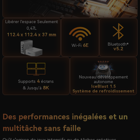
Libérer l'espace
Seulement
0,47L
112.4 x 112.4 x 37 mm
Bluetooth®
6E
Wi-Fi
v5.2
Nouveau développement
4
Supports
écrans
autonome
IceBlast 1.5
8K
& Jusqu'à
Système de refroidissement
Des performances inégalées et un
multitâche sans faille
Qu'il s'agisse de jeux intensifs ou de tâches créatives